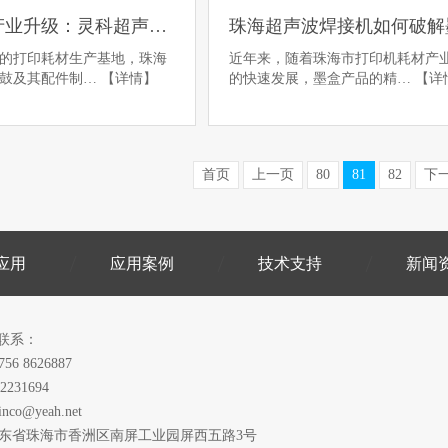
珠海硒鼓产业升级：灵科超声波助力仓盖密封焊接
的打印耗材生产基地，珠海
近年来，随着珠海市打印机耗材产
硒鼓及其配件制…
【详情】
的快速发展，墨盒产品的精…
【详
首页
上一页
80
81
82
下
应用
应用案例
技术支持
新闻
联系：
756 8626887
2231694
inco@yeah.net
广东省珠海市香洲区南屏工业园屏西五路3号