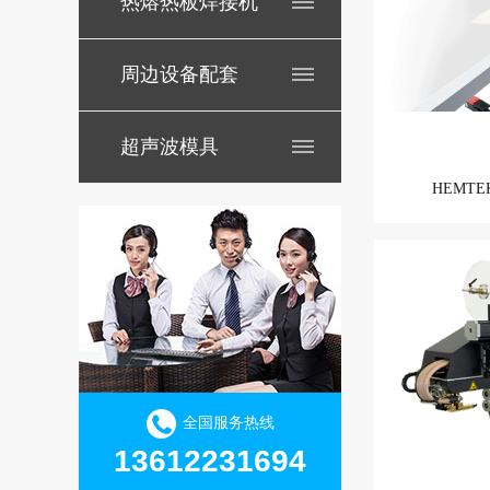
热熔热板焊接机
周边设备配套
超声波模具
HEMT
全国服务热线
13612231694