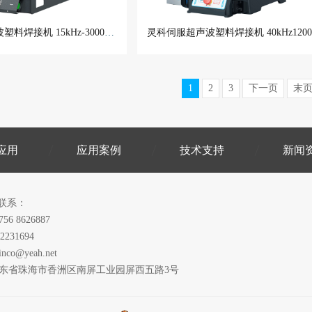
灵科伺服超声波塑料焊接机 15kHz-3000W L3000 Servo V2
1
2
3
下一页
末
应用
应用案例
技术支持
新闻
联系：
756 8626887
2231694
inco@yeah.net
广东省珠海市香洲区南屏工业园屏西五路3号