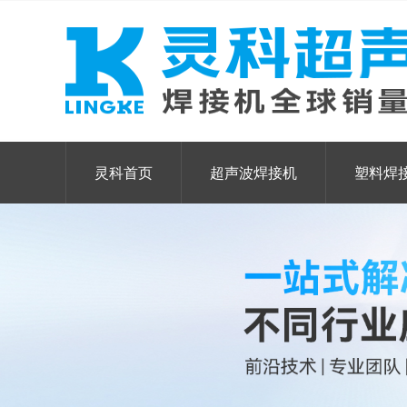
灵科首页
超声波焊接机
塑料焊