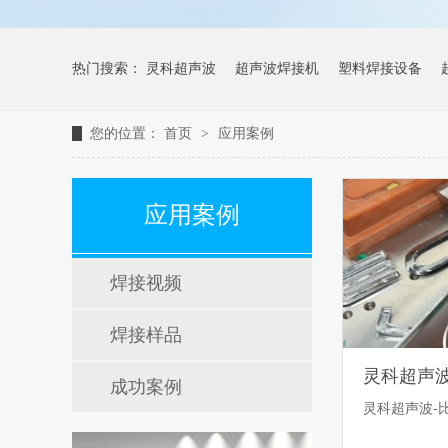
热门搜索：
灵科超声波
超声波焊接机
塑料焊接设备
您的位置：
首页
>
应用案例
应用案例
焊接视频
焊接样品
灵科超声
成功案例
灵科超声波-