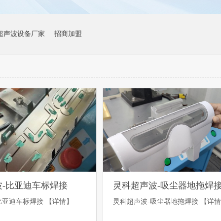
超声波设备厂家
招商加盟
波-比亚迪车标焊接
灵科超声波-吸尘器地拖焊
比亚迪车标焊接
【详情】
灵科超声波-吸尘器地拖焊接
【详情