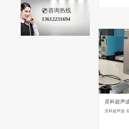
咨询热线
13612231694
灵科超声波
灵科超声波-