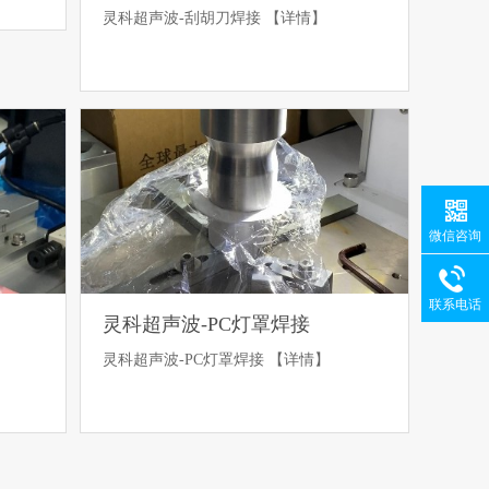
灵科超声波-刮胡刀焊接
【详情】
微信咨询
联系电话
灵科超声波-PC灯罩焊接
灵科超声波-PC灯罩焊接
【详情】