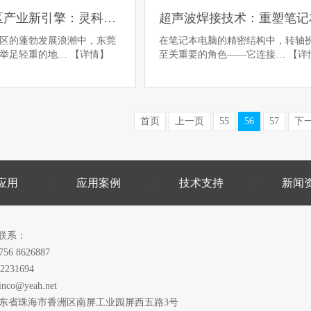
东莞东城区产业新引擎：灵科超声波焊接机实力出圈
区的蓬勃发展浪潮中，东莞
在笔记本电脑的精密结构中，转轴
着举足轻重的地…
【详情】
至关重要的角色——它连接…
【详
首页
上一页
55
56
57
下
应用
应用案例
技术支持
新闻
联系：
756 8626887
2231694
inco@yeah.net
广东省珠海市香洲区南屏工业园屏西五路3号