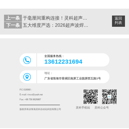
上一条
于毫厘间重构连接！灵科超声波伺服技术重新定义精密焊接
返回
列表
下一条
五大维度严选：2026超声波焊接核心设备可靠供应商全测评
全国服务热线：
13612231694
地址：
广东省珠海市香洲区南屏工业园屏西五路3号
P.C:519060：
E-mail: rinco@yeah.net
Fax: +86 756 8626887
灵科手机站
灵科公众号
版权所有@珠海灵科自动化科技有限公司