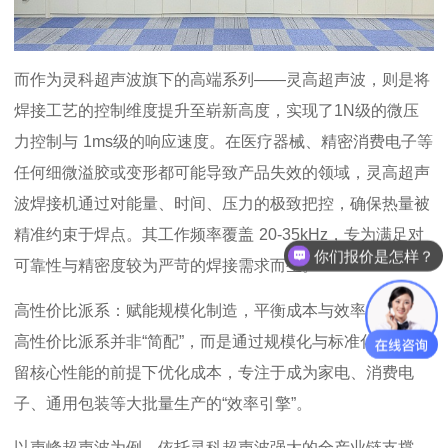
而
作为灵科超声波旗下的高端系列
——
灵高超声波，则是将
焊接工艺的控制维度提升至崭新高度，实现了
1N
级的微压
力控制与
1ms
级的响应速度。在医疗器械、
精密消费电子等
任何细微溢胶或变形都可能导致产品失效的领域，灵高超声
波焊接机
通过对能量、时间、压力的极致把控，确保热量被
精准约束于焊点。其工作频率覆盖
20-35kHz
，专为满足对
你们报价是怎样？
可靠性与精密度较为严苛的焊接需求而生。
高性价比派系：赋能规模化制造，平衡成本与效率
高性价比派系并非
“简配”，而是通过规模化与标准化，在保
留核心性能的前提下优化成本，专注于成为家电、消费电
子、通用包装等大批量生产的“效率引擎”。
以声峰超声波为例，依托灵科超声波
强大的全产业链支撑，