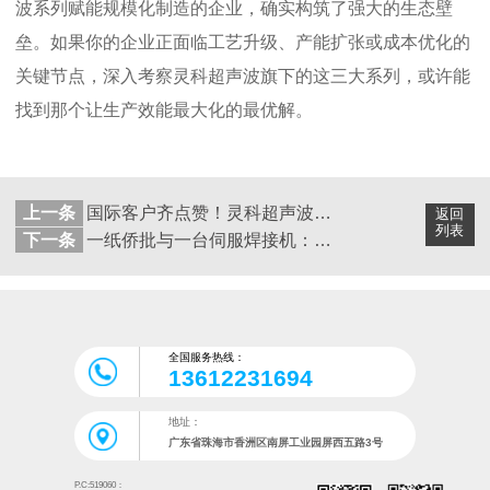
波系列赋能规模化制造的企业，确实构筑了强大的生态壁
垒。如果你的企业正面临工艺升级、产能扩张或成本优化的
关键节点，深入考察灵科超声波旗下的这三大系列，或许能
找到那个让生产效能最大化的最优解。
上一条
国际客户齐点赞！灵科超声波凭伺服技术破解全球橡塑焊接痛点
返回
列表
下一条
一纸侨批与一台伺服焊接机：潮汕精神在不同领域的回响
全国服务热线：
13612231694
地址：
广东省珠海市香洲区南屏工业园屏西五路3号
P.C:519060：