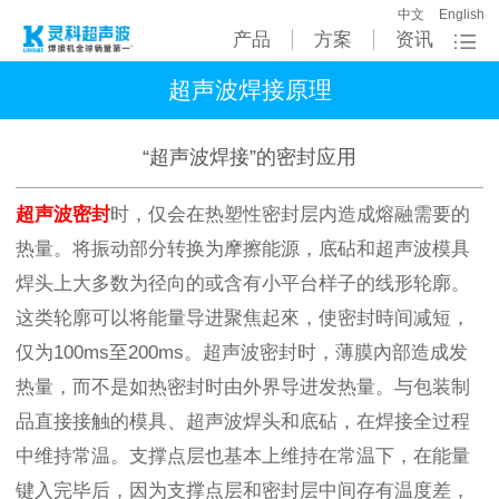
中文
English
产品
方案
资讯
超声波焊接原理
“超声波焊接”的密封应用
超声波密封
时，仅会在热塑性密封层内造成熔融需要的
热量。将振动部分转换为摩擦能源，底砧和超声波模具
焊头上大多数为径向的或含有小平台样子的线形轮廓。
这类轮廓可以将能量导进聚焦起來，使密封時间减短，
仅为100ms至200ms。超声波密封时，薄膜內部造成发
热量，而不是如热密封时由外界导进发热量。与包装制
品直接接触的模具、超声波焊头和底砧，在焊接全过程
中维持常温。支撑点层也基本上维持在常温下，在能量
键入完毕后，因为支撑点层和密封层中间存有温度差，