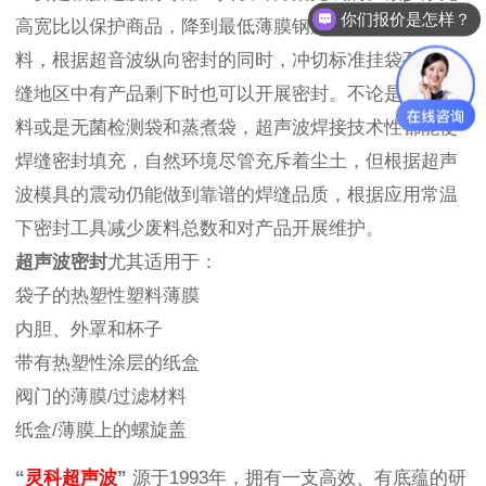
你们报价是怎样？
高宽比以保护商品，降到最低薄膜钢筋搭接以节约原材
料，根据超音波纵向密封的同时，冲切标准挂袋孔，焊
缝地区中有产品剩下时也可以开展密封。不论是热填充
料或是无菌检测袋和蒸煮袋，超声波焊接技术性都能使
焊缝密封填充，自然环境尽管充斥着尘土，但根据超声
波模具的震动仍能做到靠谱的焊缝品质，根据应用常温
下密封工具减少废料总数和对产品开展维护。
超声波密封
尤其适用于：
袋子的热塑性塑料薄膜
内胆、外罩和杯子
带有热塑性涂层的纸盒
阀门的薄膜/过滤材料
纸盒/薄膜上的螺旋盖
“
灵科超声波
”
源于1993年，拥有一支高效、有底蕴的研