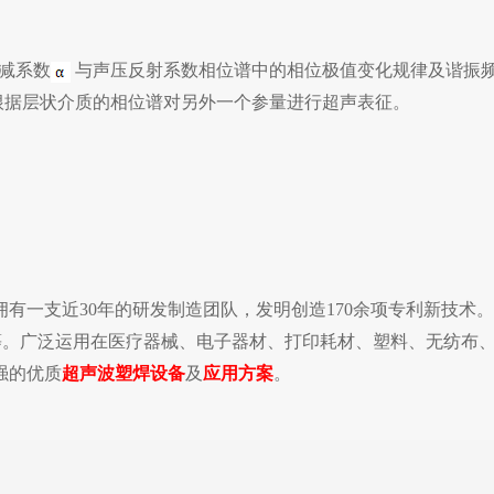
减系数
与声压反射系数相位谱中的相位极值变化规律及谐振
根据层状介质的相位谱对另外一个参量进行超声表征。
有一支近30年的研发制造团队，发明创造170余项专利新技术
NG声峰等。广泛运用在医疗器械、电子器材、打印耗材、塑料、无纺布
强的优质
超声波塑焊设备
及
应用方案
。