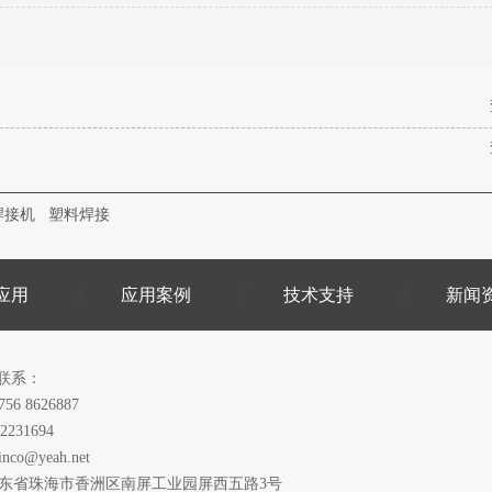
焊接机
塑料焊接
应用
应用案例
技术支持
新闻
联系：
756 8626887
2231694
inco@yeah.net
广东省珠海市香洲区南屏工业园屏西五路3号