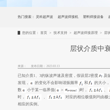
热门搜索：
灵科超声波
超声波焊接机
塑料焊接设备
您的位置：
首页
>
技术支持
>
超声波焊接原理
>
层
层状介质中
来源：
发布日期： 2023.03.13
已知介质1、3的纵波声速及密度，假设层2密度
及
发现，
的变化不会影响谐振频率
和
的大小，
数
小于某一临界值(
＞
)时，
、
时，
、
对应的相位极值则均由极
相应的实例。