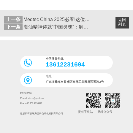
上一条
Medtec China 2025必看!这位技术开创者携新设备现场秀实力
返回
列表
下一条
潮汕精神铸就“中国灵魂”：解码灵科超声波的全球崛起之路
全国服务热线：
13612231694
地址：
广东省珠海市香洲区南屏工业园屏西五路3号
P.C:519060：
E-mail: rinco@yeah.net
Fax: +86 756 8626887
灵科手机站
灵科公众号
版权所有@珠海灵科自动化科技有限公司