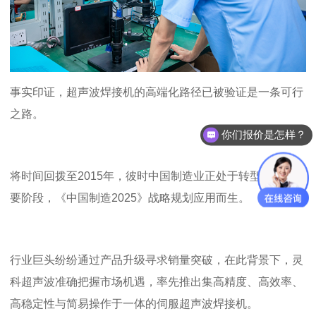
事实
印证
，超声波焊接机的高端化路径已被验证是一条可行
之路。
你们报价是怎样？
可以做代理 / 经销商吗？
将时间回拨至
2015
年，彼时中国制造业正处于转型升级的重
要阶段，《中国制造
2025
》战略规划
应用而生。
行业巨头纷纷通过产品升级寻求销量突破，在此背景下，灵
科超声波准确把握市场机遇，率先推出集高精度、高效率、
高稳定性与简易操作于一体
的
伺服超声波焊接机。