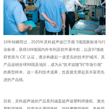
10
年转瞬而过，
2025
年灵科超声波
已
手握
5
项国家标准与行
业标准，获得
169
项国内外专利及软件著作权，以及
97
项政
府资质与
CE
认证，逐步构建起一道坚实的技术护城河。其
产品远销全球
99
国及地区，成为从“技术追随”到“市场引领”
的典型样本。这一系列技术成果，也直接支撑起其丰富而先
进的产品线。
目前，灵科超声波的产品系列涵盖超声波塑料焊接机、激光
塑料焊接机、超声波金属焊接机、旋转摩擦焊接机、热板焊