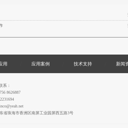
作
应用
应用案例
技术支持
新闻
联系：
756 8626887
2231694
inco@yeah.net
广东省珠海市香洲区南屏工业园屏西五路3号