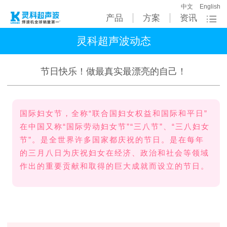
中文
English
产品
方案
资讯
灵科超声波动态
节日快乐！做最真实最漂亮的自己！
国际妇女节，全称“联合国妇女权益和国际和平日”
在中国又称“国际劳动妇女节”“三八节”、“三八妇女
节”。是全世界许多国家都庆祝的节日。是在每年
的三月八日为庆祝妇女在经济、政治和社会等领域
作出的重要贡献和取得的巨大成就而设立的节日。