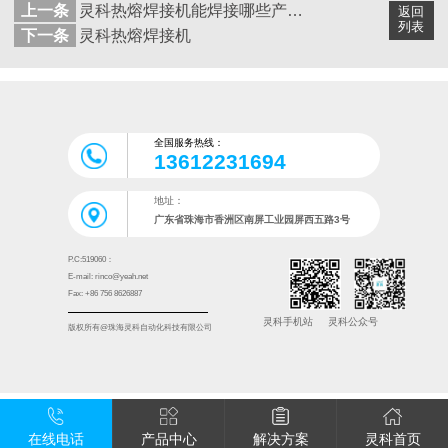
上一条
灵科热熔焊接机能焊接哪些产品呢？
返回
列表
下一条
灵科热熔焊接机
全国服务热线：
13612231694
地址：
广东省珠海市香洲区南屏工业园屏西五路3号
P.C:519060：
E-mail: rinco@yeah.net
Fax: +86 756 8626887
灵科手机站
灵科公众号
版权所有@珠海灵科自动化科技有限公司
在线电话
产品中心
解决方案
灵科首页