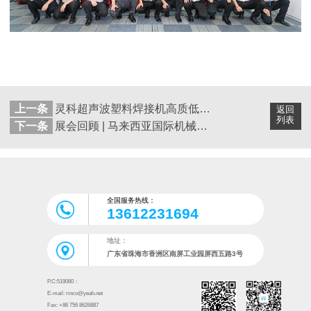
上一条
灵科超声波塑料焊接机高质低价的背后，那些你不知道的硬核实力
返回
列表
下一条
展会回顾 | 马来西亚国际机械设备展圆满落幕
全国服务热线：
13612231694
地址：
广东省珠海市香洲区南屏工业园屏西五路3号
P.C:519060：
E-mail: rinco@yeah.net
Fax: +86 756 8626887