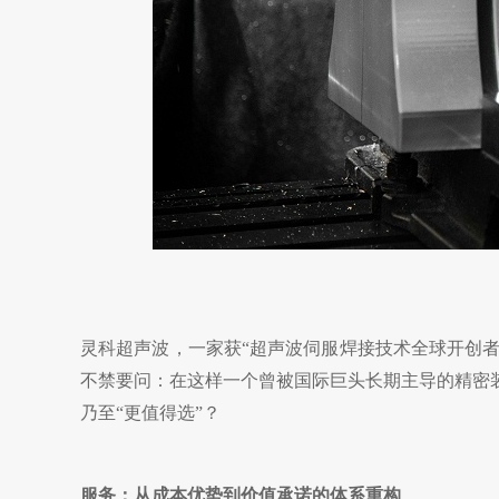
灵科超声波，一家
获
“超声波伺服焊接技术全球开创者
不禁要问：在这样一个曾被国际巨头长期主导的精密
乃至“更值得选”？
服务：从成本优势到价值承诺的体系重构