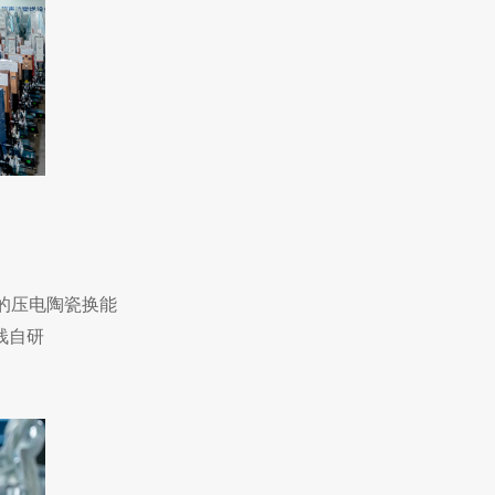
的压电陶瓷换能
栈自研