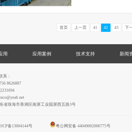
首页
上一页
41
42
43
下
应用
应用案例
技术支持
新闻
联系：
756 8626887
2231694
inco@yeah.net
广东省珠海市香洲区南屏工业园屏西五路3号
ICP备13004144号
粤公网安备 44049002000775号