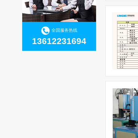
全国服务热线
13612231694