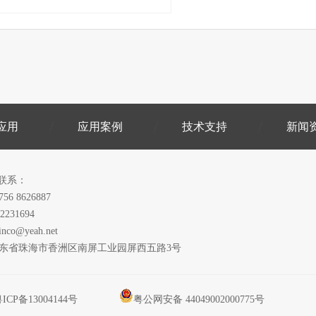
应用
应用案例
技术支持
新闻
联系：
756 8626887
2231694
inco@yeah.net
广东省珠海市香洲区南屏工业园屏西五路3号
ICP备13004144号
粤公网安备 44049002000775号