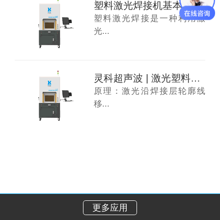
塑料激光焊接机基本原理
塑料激光焊接是一种利用激
光...
灵科超声波 | 激光塑料焊接应用场景
原理：激光沿焊接层轮廓线
移...
更多应用