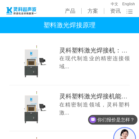
中文
English
产品
方案
资讯
塑料激光焊接原理
灵科塑料激光焊接机：从汽车精密件到医疗耗材...
在现代制造业的精密连接领
域...
灵科塑料激光焊接机能焊接哪些产品呢？
在精密制造领域，灵科塑料
激...
你们报价是怎样？