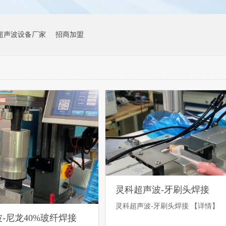
超声波设备厂家
招商加盟
灵科超声波-牙刷头焊接
灵科超声波-牙刷头焊接
【详情】
-尼龙40%玻纤焊接