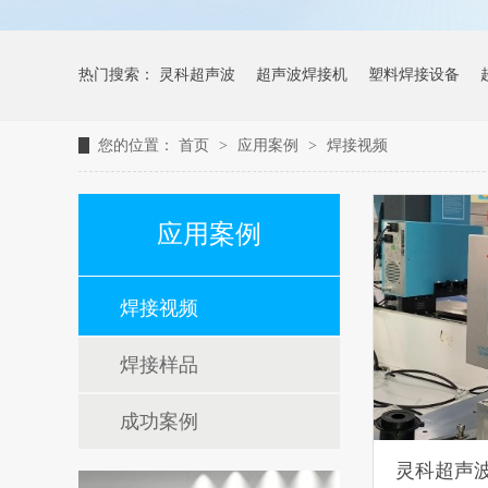
热门搜索：
灵科超声波
超声波焊接机
塑料焊接设备
您的位置：
首页
>
应用案例
>
焊接视频
应用案例
焊接视频
焊接样品
成功案例
灵科超声波