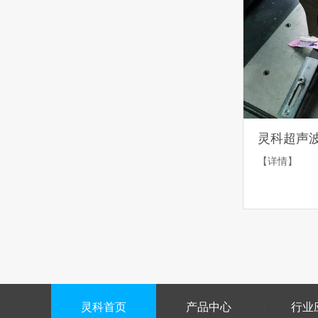
灵科超声波
【详情】
灵科首页
产品中心
行业