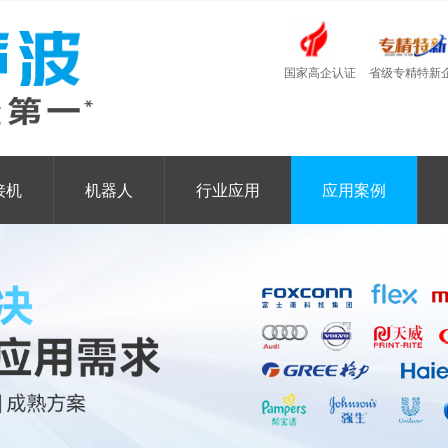
国家高企认证
省级专精特新
接机
机器人
行业应用
应用案例