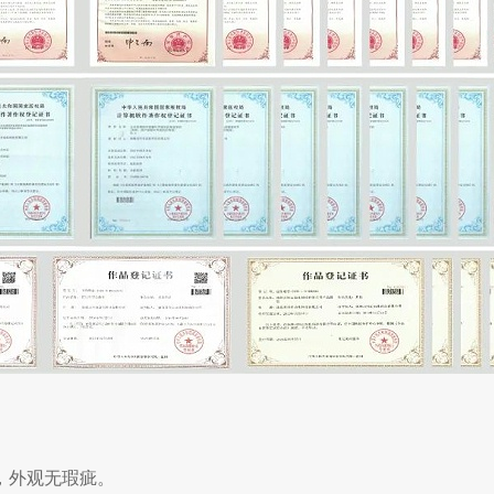
，外观无瑕疵。