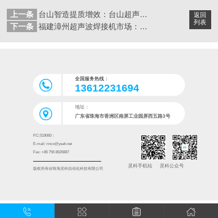
上一条
台山智造提质增效：台山超声波焊接技术如何赋能企业升级
返回
列表
下一条
福建漳州超声波焊接机市场：需求升级下的灵科之选
全国服务热线：
13612231694
地址：
广东省珠海市香洲区南屏工业园屏西五路3号
P.C:519060：
E-mail: rinco@yeah.net
Fax: +86 756 8626887
灵科手机站
灵科公众号
版权所有@珠海灵科自动化科技有限公司