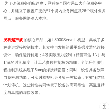
·
为了确保服务响应速度，灵科在全国布局四大仓储服务中
心，并建立了覆盖广泛的
57
个境内业务网点及
26
个境外业务
网点，服务网络深入本地。
灵科超声波
的核心产品，如
L3000Servo
Ⅱ机型，集成了多
种先进焊接控制技术。其立柱与发振筒采用高强度滑轨连接
设计，确保运行稳定；
4
段实际压力控制（精度可达
1N
）与
1ms
的时间精度，让工艺参数控制极为精细；全闭环伺服行
程控制系统实现了
5um
的焊接精密度；同时，设备具备故障
自我检测功能，可实时检视机身各项开关状态，有效预防非
计划停机。这些特性共同铸就了设备的高可靠性、高重复精
度与卓越的焊接效果。