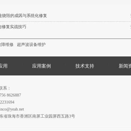
点粘连烧毁的成因与系统化修复
与修复实战技巧
故障维修
超声波设备维护
应用
应用案例
技术支持
新闻
联系：
756 8626887
2231694
inco@yeah.net
广东省珠海市香洲区南屏工业园屏西五路3号