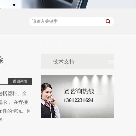
除
技术支持
返回列表
咨询热线
包括塑料、金
13612231694
需求
。在焊接
元件的情况。同
率。