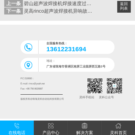
上一条
碧山超声波焊接机焊接速度过慢的故障如何处理
返回
列表
下一条
灵高rinco超声波焊接机异响故障如何维修
全国服务热线：
13612231694
地址：
广东省珠海市香洲区南屏工业园屏西五路3号
P.C:519060：
E-mail: rinco@yeah.net
Fax: +86 756 8626887
灵科手机站
灵科公众号
版权所有@珠海灵科自动化科技有限公司
在线电话
产品中心
解决方案
灵科首页