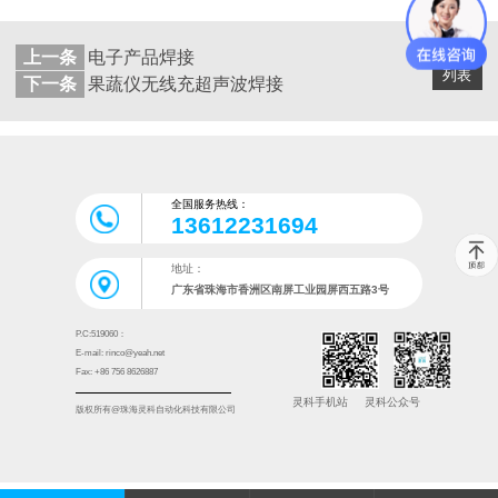
上一条
电子产品焊接
返回
列表
下一条
果蔬仪无线充超声波焊接
全国服务热线：
13612231694
地址：
广东省珠海市香洲区南屏工业园屏西五路3号
P.C:519060：
E-mail: rinco@yeah.net
Fax: +86 756 8626887
灵科手机站
灵科公众号
版权所有@珠海灵科自动化科技有限公司