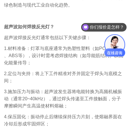
绿色制造与现代工业自动化趋势。
超声波如何焊接反光灯？
你们报价是怎样？
超声波焊接反光灯通常包括以下关键步骤：
1.
材料准备：
灯罩与底座通常为热塑性塑料（如
PC
、
PMMA
、
ABS
等），设计时需考虑焊接结构（如导能筋结构）以优
化能量传导；
2.
定位与夹持：
将上下工件精准对齐并固定于焊头与底模之
间；
3.
施加压力与振动：
超声波发生器将电能转换为高频机械振
动（通常
20~40kHz
），通过焊头传递至工件接触面，分子
摩擦瞬间产生高温使材料熔融；
4.
保压固化：
振动停止后继续保持压力片刻，使熔融界面在
冷却后形成牢固焊区；