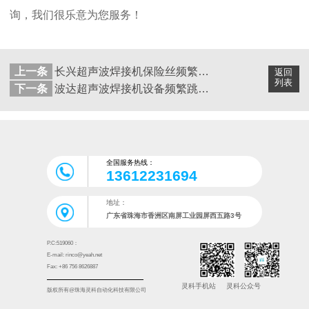
询，我们很乐意为您服务！
上一条
长兴超声波焊接机保险丝频繁熔断：故障维修指南
返回
列表
下一条
波达超声波焊接机设备频繁跳闸,如何准确判断与维修？
全国服务热线：
13612231694
地址：
广东省珠海市香洲区南屏工业园屏西五路3号
P.C:519060：
E-mail: rinco@yeah.net
Fax: +86 756 8626887
灵科手机站
灵科公众号
版权所有@珠海灵科自动化科技有限公司