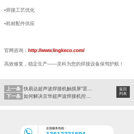
•焊接工艺优化
•耗材配件供应
官网咨询：
http://www.lingkeco.com/
高效修复，稳定生产
——灵科为您的焊接设备保驾护航！
上一条
快易达超声波焊接机触摸屏“罢工”怎么办？
返回
列表
下一条
如何解决京华超声波焊接机控制面板无显示问题？
全国服务热线：
13612231694