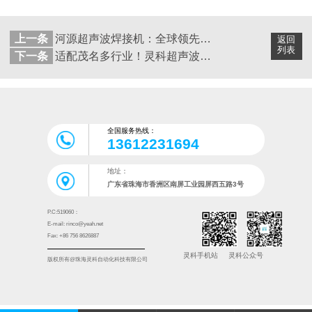
上一条
河源超声波焊接机：全球领先技术，本地服务无忧
返回
列表
下一条
适配茂名多行业！灵科超声波焊接机以技术实力破解生产难题
全国服务热线：
13612231694
地址：
广东省珠海市香洲区南屏工业园屏西五路3号
P.C:519060：
E-mail: rinco@yeah.net
Fax: +86 756 8626887
灵科手机站
灵科公众号
版权所有@珠海灵科自动化科技有限公司