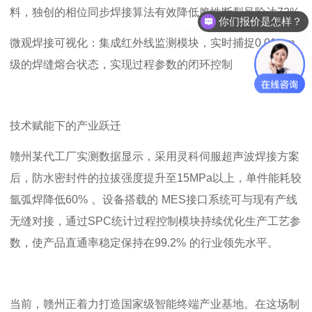
你们报价是怎样？
料，独创的相位同步焊接算法有效降低脆性断裂风险达
72%
可以做代理 / 经销商吗？
微观焊接可视化：集成红外线监测模块，实时捕捉
0.01mm
级的焊缝熔合状态，实现过程参数的闭环控制
技术赋能下的产业跃迁
赣州某代工厂实测数据显示，采用灵科伺服
超声波焊接方案
后，防水密封件的拉拔强度提升至
15MPa
以上，单件能耗较
氩弧焊降低
60%
。设备搭载的
MES
接口系统可与现有产线
无缝对接，通过
SPC
统计过程控制模块持续优化生产工艺参
数，使产品直通率稳定保持在
99.2%
的行业领先水平。
当前，赣州正着力打造国家级智能终端产业基地。在这场制