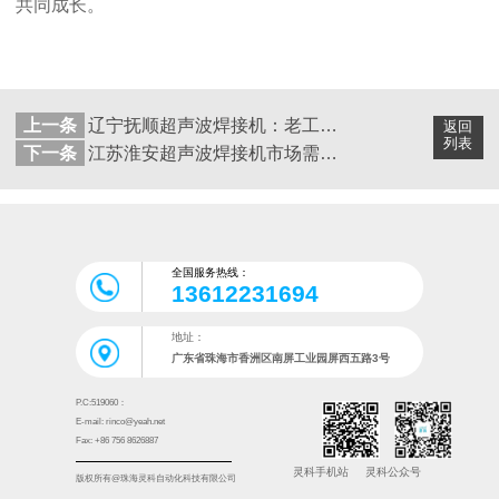
共同成长。
上一条
辽宁抚顺超声波焊接机：老工业基地的智造新选择
返回
列表
下一条
江苏淮安超声波焊接机市场需求升级，灵科超声波精准适配产业新需求
全国服务热线：
13612231694
地址：
广东省珠海市香洲区南屏工业园屏西五路3号
P.C:519060：
E-mail: rinco@yeah.net
Fax: +86 756 8626887
灵科手机站
灵科公众号
版权所有@珠海灵科自动化科技有限公司