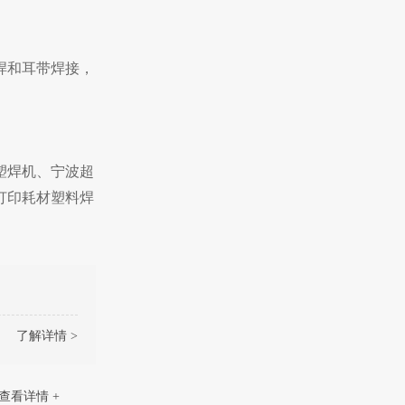
焊和耳带焊接，
塑焊机、宁波超
打印耗材塑料焊
了解详情 >
查看详情 +