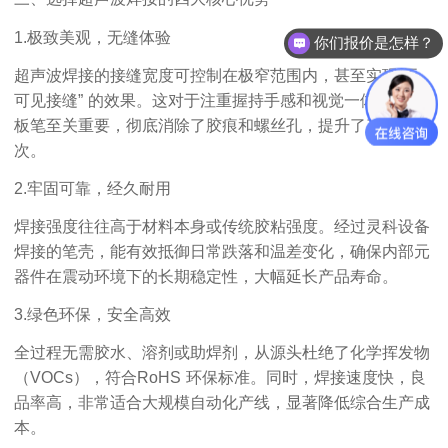
1.
极致美观，无缝体验
你们报价是怎样？
超声波焊接的接缝宽度可控制在极窄范围内，甚至实现
“
无
可见接缝
”
的效果。这对于注重握持手感和视觉一体化的平
板笔至关重要，彻底消除了胶痕和螺丝孔，提升了产品档
次。
2.
牢固可靠，经久耐用
焊接强度往往高于材料本身或传统胶粘强度。经过灵科设备
焊接的笔壳，能有效抵御日常跌落和温差变化，确保内部元
器件在震动环境下的长期稳定性，大幅延长产品寿命。
3.
绿色环保，安全高效
全过程无需胶水、溶剂或助焊剂，从源头杜绝了化学挥发物
（
VOCs
），符合
RoHS
环保标准。同时，焊接速度快，良
品率高，非常适合大规模自动化产线，显著降低综合生产成
本。