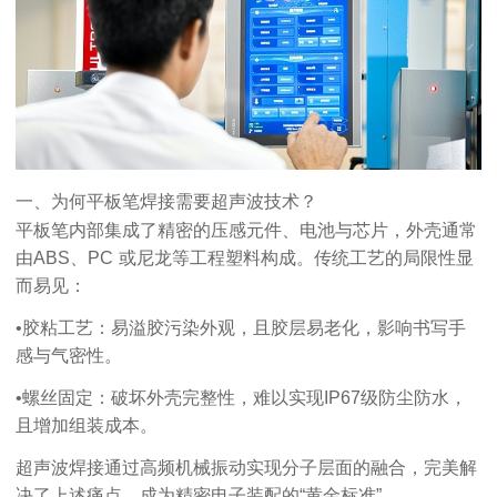
一、为何平板笔
焊接
需要超声波
技术
？
平板笔内部集成了精密的压感元件、电池与芯片，外壳通常
由
ABS
、
PC
或尼龙等工程塑料构成。传统工艺的局限性显
而易见：
•
胶粘工艺：易溢胶污染外观，且胶层易老化，影响书写手
感与气密性。
•
螺丝固定：破坏外壳完整性，难以实现
IP67
级防尘防水，
且增加组装成本。
超声波焊接通过高频机械振动实现分子层面的融合，完美解
决了上述痛点，成为精密电子装配的
“
黄金标准
”
。