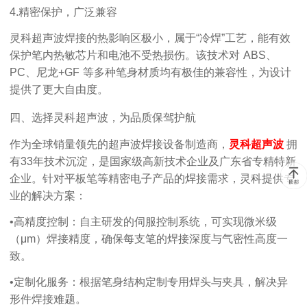
4.
精密保护，广泛兼容
灵科超声波焊接的热影响区极小，属于
“
冷焊
”
工艺，能有效
保护笔内热敏芯片和电池不受热损伤。该技术对
ABS
、
PC
、尼龙
+GF
等多种笔身材质均有极佳的兼容性，为设计
提供了更大自由度。
四、选择灵科超声波，为品质保驾护航
作为全球销量领先的超声波焊接设备制造商，
灵科超声波
拥
有
33
年技术沉淀，是国家级高新技术企业及广东省专精特新
企业。针对平板笔等精密电子产品的焊接需求，灵科提供专
业的解决方案：
•
高精度控制：
自主研发的伺服控制系统，可实现微米级
（
μm
）焊接精度，确保每支笔的焊接深度与气密性高度一
致。
•
定制化服务：
根据笔身结构定制专用焊头与夹具，解决异
形件焊接难题。