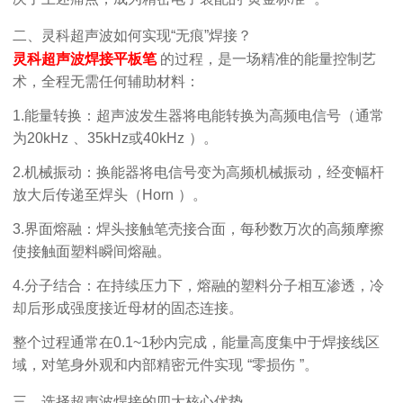
二、灵科超声波如何实现
“
无痕
”
焊接？
灵科超声波焊接平板笔
的过程，是一场精准的能量控制艺
术，全程无需任何辅助材料：
1.
能量转换：
超声波发生器将电能转换为高频电信号（通常
为
20kHz
、
35kHz
或
40kHz
）。
2.
机械振动：
换能器将电信号变为高频机械振动，经变幅杆
放大后传递至焊头（
Horn
）。
3.
界面熔融：
焊头接触笔壳接合面，每秒数万次的高频摩擦
使接触面塑料瞬间熔融。
4.
分子结合：
在持续压力下，熔融的塑料分子相互渗透，冷
却后形成强度接近母材的固态连接。
整个过程通常在
0.1~
1
秒内完成，能量高度集中于焊接线区
域，对笔身外观和内部精密元件实现
“
零损伤
”
。
三、选择超声波焊接的四大核心优势