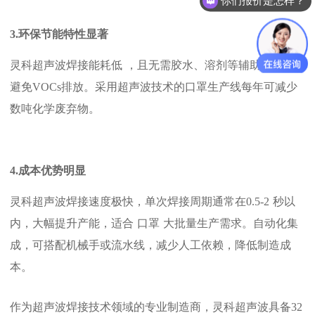
你们报价是怎样？
3.环保节能特性显著
灵科
超声波焊接能耗
低
，且无需胶水、溶剂等辅助材料，
避免
VOCs排放。采用超声波技术的口罩生产线每年可减少
数
吨化学废弃物。
4.
成本优势明显
灵科
超声波焊接速度极快，单次焊接周期通常在
0.5
-2
秒以
内，大幅提升产能
，
适合
口罩
大批量生产需求。自动化集
成，可搭配机械手或流水线，减少人工依赖，降低制造成
本。
作为超声波焊接技术领域的专业制造商，
灵科
超声波
具备
32