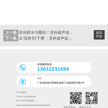
上一条
告别胶水与螺丝！灵科超声波重塑文具盒制造
返回
列表
下一条
从'湿身'到'干爽'：灵科超声波如何帮台州雨衣实现完美防水？
全国服务热线：
13612231694
地址：
广东省珠海市香洲区南屏工业园屏西五路3号
P.C:519060：
E-mail: rinco@yeah.net
Fax: +86 756 8626887
灵科手机站
灵科公众号