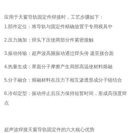
应用于天窗导轨固定件焊接时，工艺步骤如下：
1.
部件定位：
将导轨与固定件精确放置于专用模具中
2.
压力施加：
焊头下压使两部分件紧密接触
3.
振动传输：
超声波高频振动通过焊头传 递至接合面
4.
热量生成：
界面分子摩擦产生局部高温使材料熔融
5.
分子融合：
熔融材料在压力下相互渗透形成分子链结合
6.
冷却定型：
振动停止后压力保持短暂时间，形成高强度焊
点
超声波焊接天窗导轨固定件的六大核心优势