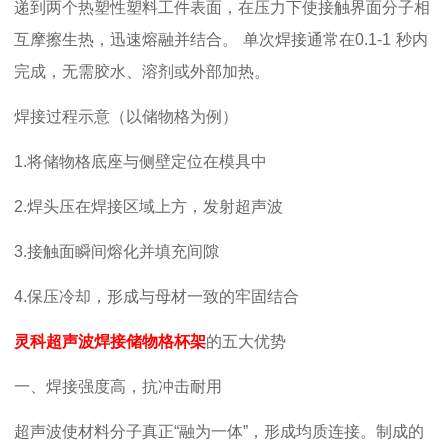
递到两个热塑性塑料工件表面，在压力下使接触界面分子相
互摩擦生热，迅速熔融并结合。
单次焊接
通常在
0.1-1
秒内
完成，无需胶水、溶剂或外部加热。
焊接过程示意（以储物格为例）
1.
将储物格底座与侧壁定位在模具中
2.
焊头压在焊接区域上方，发射超声波
3.
接触面瞬间熔化并填充间隙
4.
保压冷却，形成与母材一致的牢固结合
灵科
超声波焊接储物格杯架
的五大优势
一、焊接强度高，抗冲击耐用
超声波使材料分子真正
“融为一体”，形成均质连接。制成的