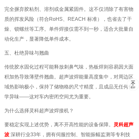
完全摒弃胶粘剂、溶剂或金属紧固件。这不仅消除了有害物
质的挥发风险（符合
RoHS
、
REACH
标准），也省去了干
燥、锁螺丝等工序。单件焊接仅需不到一秒，适合大批量自
动化生产，显著降低单件成本。
五、杜绝异味与翘曲
传统胶水固化过程可能释放刺鼻气味，热板焊则容易因大面
积加热导致薄壁件翘曲。超声波焊能量高度集中，对周边区
域热影响极小，保持了储物格的尺寸精度，且成品无任何化
学异味
——这对车内密闭空间尤为重要。
为什么选择灵科超声波焊接机？
要稳定实现上述优势，离不开高性能的设备保障。
灵科超声
波
深耕行业
33
年，拥有伺服控制、智能振幅监测等专利技