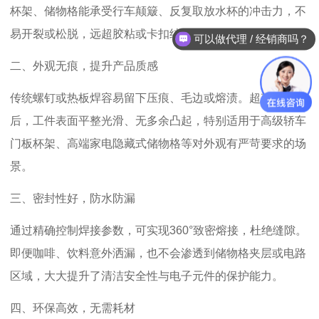
杯架、储物格能承受行车颠簸、反复取放水杯的冲击力，不
易开裂或松脱，远超胶粘或卡扣结构的使用寿命。
可以做代理 / 经销商吗？
二、外观无痕，提升产品质感
传统螺钉或热板焊容易留下压痕、毛边或熔渍。超声波焊接
后，工件表面平整光滑、无多余凸起，特别适用于高级轿车
门板杯架、高端家电隐藏式储物格等对外观有严苛要求的场
景。
三、密封性好，防水防漏
通过精确控制焊接参数，可实现
360
°致密熔接，杜绝缝隙。
即便咖啡、饮料意外洒漏，也不会渗透到储物格夹层或电路
区域，大大提升了清洁安全性与电子元件的保护能力。
四、环保高效，无需耗材