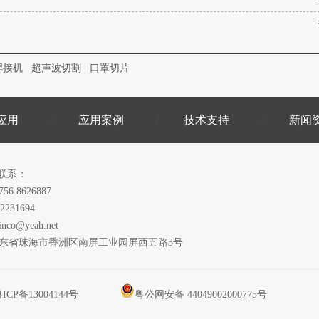
焊接机
超声波切割
口罩切片
应用
应用案例
技术支持
新闻
联系：
756 8626887
2231694
inco@yeah.net
广东省珠海市香洲区南屏工业园屏西五路3号
ICP备13004144号
粤公网安备 44049002000775号