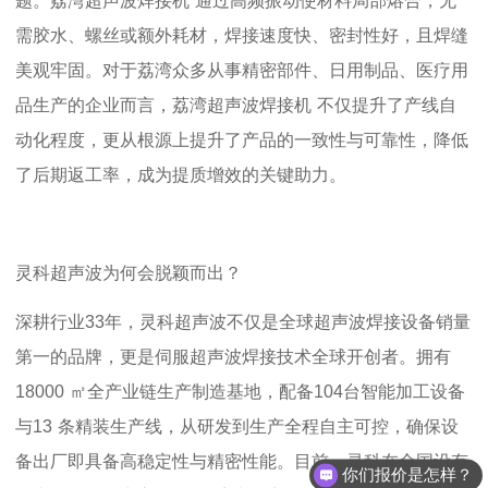
题。
荔湾
超声波焊接
机
通过高频振动使材料局部熔合，无
需胶水、螺丝或额外耗材，焊接速度快、密封性好，且焊缝
美观牢固。对于荔湾众多从事精密部件、日用制品、医疗用
品生产的企业而言，
荔湾
超声波焊接
机
不仅提升了产线自
动化程度，更从根源上提升了产品的一致性与可靠性，降低
了后期返工率，成为提质增效的关键助力。
灵科超声波
为何会
脱颖而出？
深耕行业
33
年，灵科超声波不仅是全球超声波焊接设备销量
第一
的品牌，更是伺服超声波焊接技术全球开创者。拥有
18000
㎡全产业链生产制造基地，配备
104
台智能加工设备
与
13
条精装生产线，从研发到生产全程自主可控，确保设
备出厂即具备高稳定性与精密性能。目前，灵科在全国设有
你们报价是怎样？