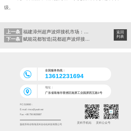
级。
上一条
福建漳州超声波焊接机市场：需求升级下的灵科之选
返回
列表
下一条
赋能花都智造|花都超声波焊接技术推动产业质量升级
全国服务热线：
13612231694
地址：
广东省珠海市香洲区南屏工业园屏西五路3号
P.C:519060：
E-mail: rinco@yeah.net
Fax: +86 756 8626887
灵科手机站
灵科公众号
版权所有@珠海灵科自动化科技有限公司