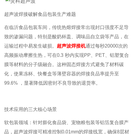
超声波焊接破解食品包装生产难题
在临沂食品包装车间，传统热熔焊接常出现封口强度不足导
致的渗漏问题，特别是酸奶杯盖、调味品自立袋等产品，在
运输过程中易发生破损。
超声波焊接机
通过每秒
20000
次的
高频振动摩擦生热，可在
0.3
秒内实现
PP
、
PET
、铝塑复合
膜等材料的分子级融合。这种固态焊接方式避免了材料碳
化，使果冻杯、快餐盒等薄壁容器的焊接良品率提升至
99.6%
，显著降低因密封不良导致的退货率。
技术应用的三大核心场景
软包装领域：针对膨化食品袋、宠物粮包装等铝箔复合膜产
品，超声波焊接可精准控制
0.01mm
的焊接线宽，确保
8
层材