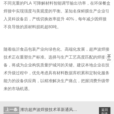
不同克重的
PLA
可降解材料智能调节输出功率，在环保餐盒
焊接中实现强度与美观度的平衡。某知名保鲜膜生产企业引
入灵科设备后，产线切换效率提升
40%
，每年减少因焊接
不良导致的原材料损耗超
80
吨。
随着临沂食品包装产业向绿色化、高端化发展，超声波焊接
技术正在重塑生产标准。选择与生产工艺高度匹配的焊接设
备，将成为企业构筑质量护城河的关键。建议本地企业在技
术升级过程中，优先考虑具有材料数据库积累和定制化服务
能力的设备供应商，以精准解决生产痛点，把握消费升级带
来的市场机遇。
上一条
潍坊超声波焊接技术革新通风叶片制造 突破轻量化精密焊接瓶颈
返回
列表