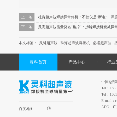
上一条
杜肯超声波焊接异常停机：不仅仅是“断电”，深
下一条
灵高超声波能量莫名“跑掉”：拆解焊接机衰减异
本文标签：
灵科超声波
珠海超声波焊接机
必诺超声波
灵科首页
产品中心
行业
中国总部
Tel：+86 
Tel：1361
E-mail：r
ADD：
百度地图