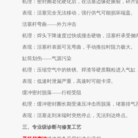
机理：密封圈老化硬化后，在活塞边缘处撕裂，碎片
表现：活塞完全无法移动，强行供气可能损坏端盖。
活塞杆弯曲——外力冲击
机理：焊头下降速度过快或撞击硬物，活塞杆承受侧
表现：活塞杆表面可见弯曲，手动推拉时阻力极大。
缸筒划伤——气源污染
机理：压缩空气中的铁锈、焊渣等硬质颗粒进入气缸
表现：低速时泄漏严重，高速时可能卡滞。
缓冲密封脱落——行程受阻
机理：缓冲密封圈长期受液压冲击而脱落，堵塞排气
表现：活塞走到末端时突然停止，无法到达终点。
三、专业级诊断与修复工艺