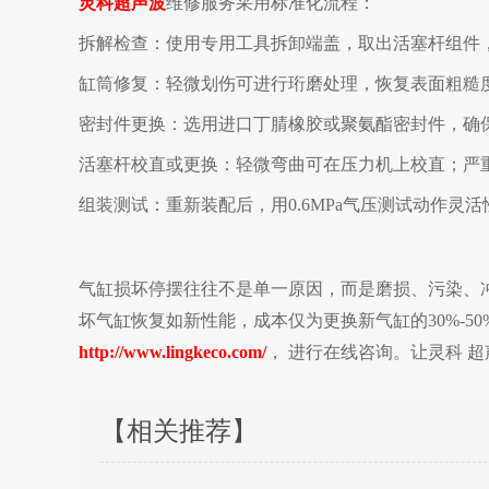
灵科
超声波
维修服务采用标准化流程：
拆解检查：使用专用工具拆卸端盖，取出活塞杆组件
缸筒修复：轻微划伤可进行珩磨处理，恢复表面粗糙度R
密封件更换：选用进口丁腈橡胶或聚氨酯密封件，确
活塞杆校直或更换：轻微弯曲可在压力机上校直；严
组装测试：重新装配后，用0.6MPa气压测试动作灵
气缸损坏停摆往往不是单一原因，而是磨损、污染、
坏气缸恢复如新性能，成本仅为更换新气缸的30%-50
http://www.lingkeco.com/
，
进行在线咨询。让灵科
超
【相关推荐】