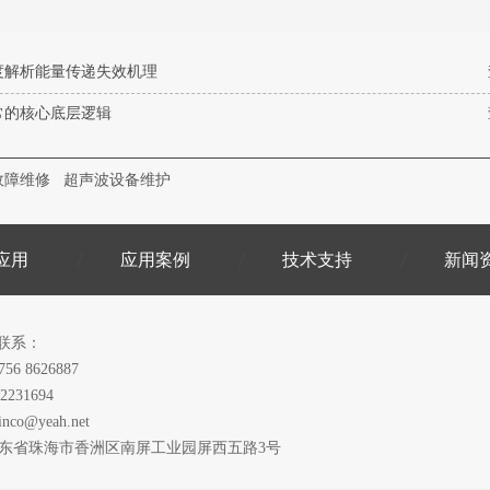
度解析能量传递失效机理
常的核心底层逻辑
故障维修
超声波设备维护
应用
应用案例
技术支持
新闻
联系：
756 8626887
2231694
inco@yeah.net
广东省珠海市香洲区南屏工业园屏西五路3号