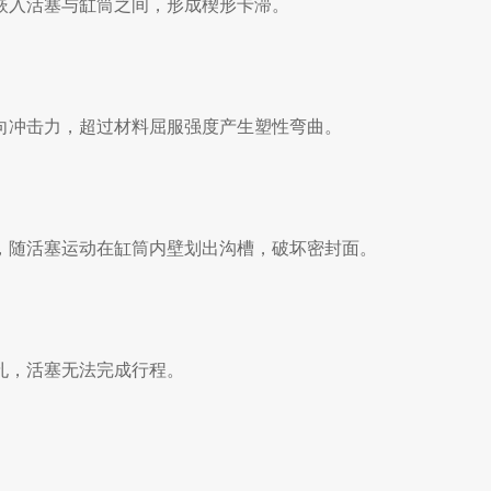
嵌入活塞与缸筒之间，形成楔形卡滞。
向冲击力，超过材料屈服强度产生塑性弯曲。
，随活塞运动在缸筒内壁划出沟槽，破坏密封面。
孔，活塞无法完成行程。