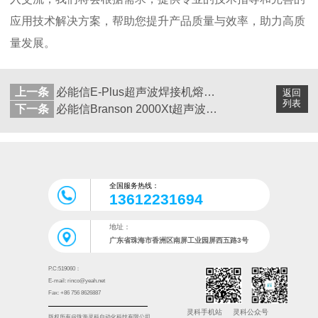
应用技术解决方案，帮助您提升产品质量与效率，助力高质
量发展。
上一条
必能信E-Plus超声波焊接机熔接效果不佳的排查与修复
返回
列表
下一条
必能信Branson 2000Xt超声波塑焊机维修和保养
全国服务热线：
13612231694
地址：
广东省珠海市香洲区南屏工业园屏西五路3号
P.C:519060：
E-mail: rinco@yeah.net
Fax: +86 756 8626887
灵科手机站
灵科公众号
版权所有@珠海灵科自动化科技有限公司