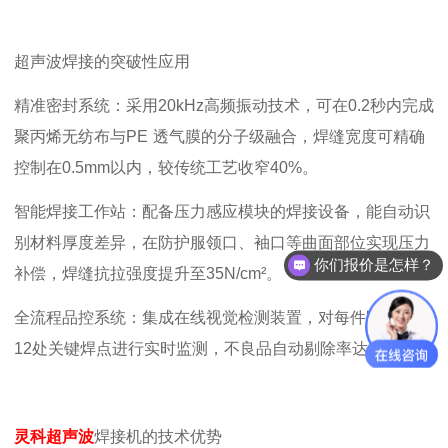
超声波焊接的突破性应用
精准密封系统：采用
20kHz
高频振动技术，可在
0.2
秒内完成
聚丙烯无纺布与
PE
透气膜的分子级融合，焊缝宽度可精确
控制在
0.5mm
以内，较传统工艺收窄
40%
。
智能焊接工作站：配备压力感应模块的焊接设备，能自动识
别材料厚度差异，在防护服领口、袖口等曲面部位实现压力
你们报价是怎样？
补偿，焊缝抗拉强度提升至
35N/cm
²。
全流程品控系统：集成在线视觉检测装置，对每件防护服的
12
处关键焊点进行实时监测，不良品自动剔除率达
100%
。
灵科超声波
焊接机的技术优势