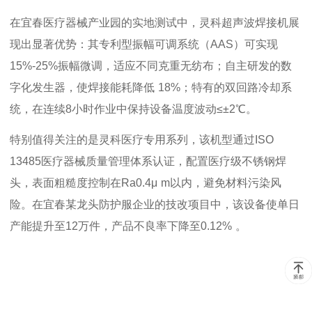
在宜春医疗器械产业园的实地测试中，灵科超声波焊接机展
现出显著优势：其专利型振幅可调系统（
AAS
）可实现
15%-25%
振幅微调，适应不同克重无纺布；自主研发的数
字化发生器，使焊接能耗降低
18%
；特有的双回路冷却系
统，在连续
8
小时作业中保持设备温度波动≤±
2
℃。
特别值得关注的是灵科医疗专用系列，该机型通过
ISO
13485
医疗器械质量管理体系认证，配置医疗级不锈钢焊
头，表面粗糙度控制在
Ra0.4
μ
m
以内，避免材料污染风
险。在宜春某龙头防护服企业的技改项目中，该设备使单日
产能提升至
12
万件，产品不良率下降至
0.12%
。