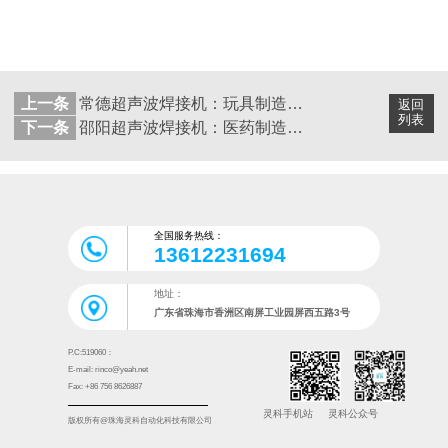
上一条
常德超声波焊接机：玩具制造的得力助手
返回
列表
下一条
邵阳超声波焊接机：医药制造工业的得力助手
全国服务热线：
13612231694
地址：
广东省珠海市香洲区南屏工业园屏西五路3号
P.C:519060：
E-mail: rinco@yeah.net
Fax: +86 756 8626887
灵科手机站
灵科公众号
版权所有@珠海灵科自动化科技有限公司