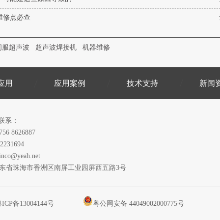
维修点必查
伺服超声波
超声波焊接机
机器维修
应用
应用案例
技术支持
新闻
联系：
756 8626887
2231694
inco@yeah.net
广东省珠海市香洲区南屏工业园屏西五路3号
ICP备13004144号
粤公网安备 44049002000775号