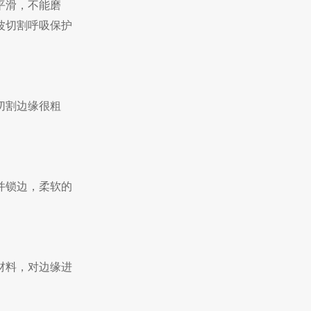
平滑，不能磨
波切割呼吸保护
切割边缘很粗
并锁边，柔软的
材料，对边缘进