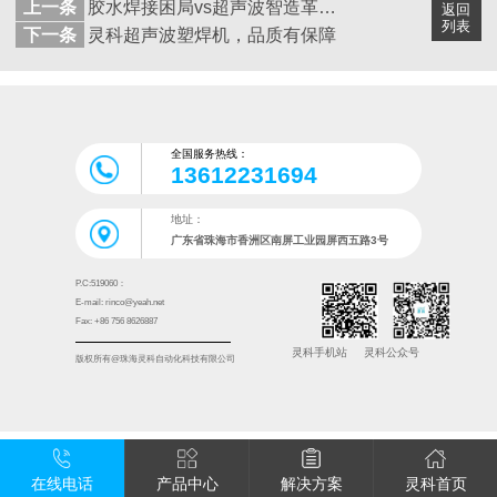
上一条
胶水焊接困局vs超声波智造革命：灵科破解天威焊接难题
返回
列表
下一条
灵科超声波塑焊机，品质有保障
全国服务热线：
13612231694
地址：
广东省珠海市香洲区南屏工业园屏西五路3号
P.C:519060：
E-mail: rinco@yeah.net
Fax: +86 756 8626887
灵科手机站
灵科公众号
版权所有@珠海灵科自动化科技有限公司
在线电话
产品中心
解决方案
灵科首页