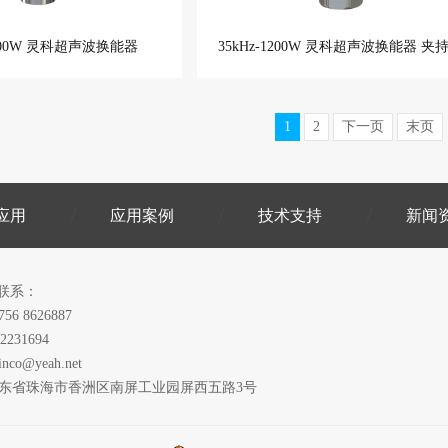
1200W 灵科超声波换能器
35kHz-1200W 灵科超声波换能器 夹
1
2
下一页
末页
应用
应用案例
技术支持
新闻
联系：
756 8626887
2231694
inco@yeah.net
广东省珠海市香洲区南屏工业园屏西五路3号