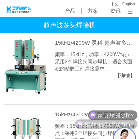
中文
English
产品
方案
资讯
超声波多头焊接机
15kHz/4200W 灵科 超声波多头机（纵向）
频率：15kHz；功率：4200W特点：
采用2个焊接头同步焊接；适合大面
积的塑胶工件焊接需求…
【详情】
你们报价是怎样？
15kHz/4200W 灵科超声波多头机（横向）
可以做代理 / 经销商吗？
频率：15kHz；功率：4200W整机特
点：采用2个焊接头同步焊接;适合大