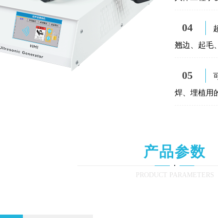
04
翘边、起毛
05
焊、埋植用
产品参数
PRODUCT PARAMETERS