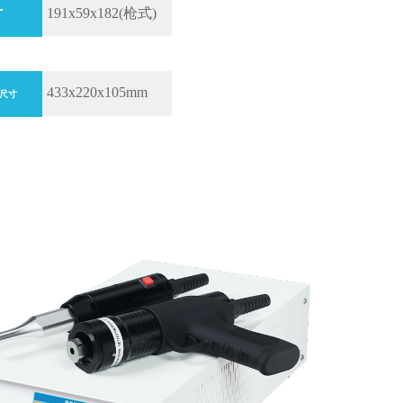
寸
191x59x182(枪式)
433x220x105mm
尺寸