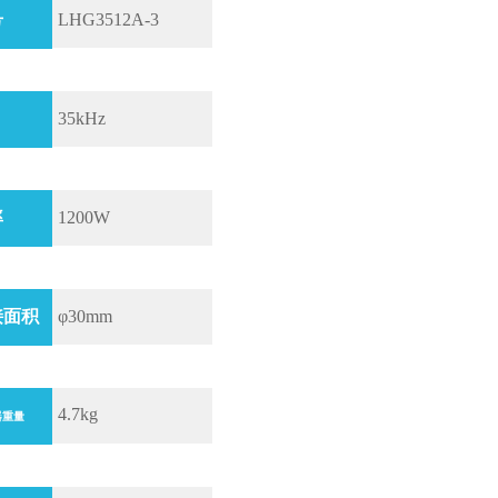
号
LHG3512A-3
35kHz
率
1200W
接面积
φ30mm
4.7kg
器重量