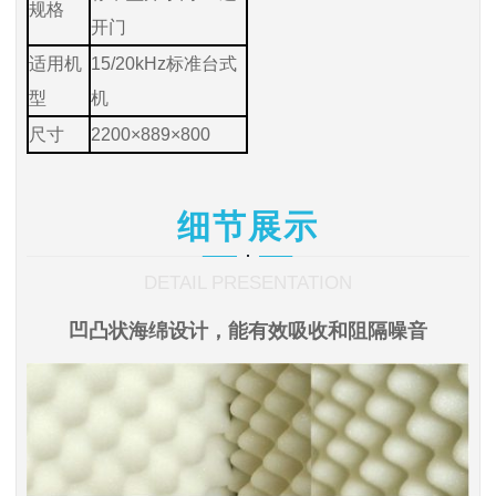
规格
开门
适用机
15/20kHz标准台式
型
机
尺寸
2200×889×800
细节展示
DETAIL PRESENTATION
凹凸状海绵设计，能有效吸收和阻隔噪音